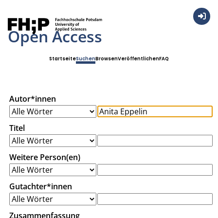
Anmel
Open Access
Startseite
Suchen
Browsen
Veröffentlichen
FAQ
Autor*innen
Titel
Weitere Person(en)
Gutachter*innen
Zusammenfassung