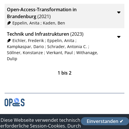
BibTeX
10
Open-Access-Transformation in
CSV
20
Brandenburg
(2021)
Eppelin, Anita
;
Kaden, Ben
RIS
50
Technik und Infrastrukturen
(2023)
XML
100
Eichler, Frederik
;
Eppelin, Anita
;
Kampkaspar, Dario
;
Schrader, Antonia C.
;
Söllner, Konstanze
;
Vierkant, Paul
;
Withanage,
Dulip
1
bis
2
Kontakt
Diese Webseite verwendet technisch
Einverstanden ✔
Impressum
erforderliche Session-Cookies. Durch