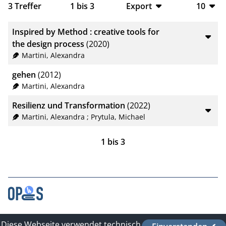
3
Treffer
1
bis
3
Export
10
BibTeX
10
Inspired by Method : creative tools for
CSV
20
the design process
(2020)
Martini, Alexandra
RIS
50
gehen
(2012)
XML
100
Martini, Alexandra
Resilienz und Transformation
(2022)
Martini, Alexandra
;
Prytula, Michael
1
bis
3
Kontakt
Diese Webseite verwendet technisch