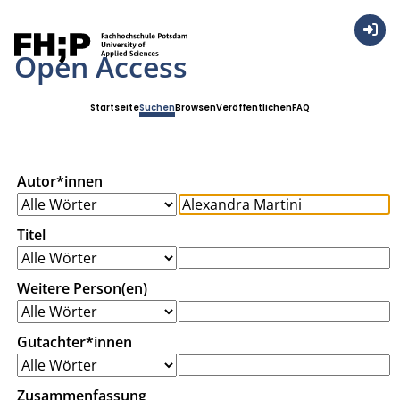
Anmel
Open Access
Startseite
Suchen
Browsen
Veröffentlichen
FAQ
Autor*innen
Titel
Weitere Person(en)
Gutachter*innen
Zusammenfassung