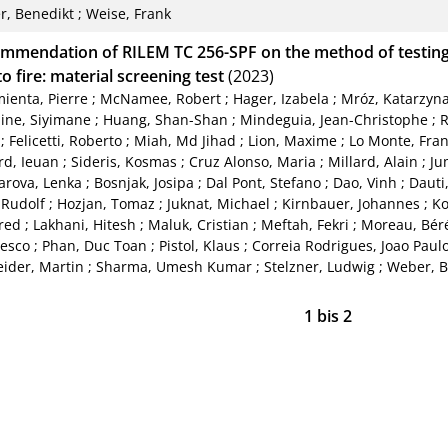
, Benedikt
;
Weise, Frank
mmendation of RILEM TC 256-SPF on the method of testing 
o fire: material screening test
(2023)
mienta, Pierre
;
McNamee, Robert
;
Hager, Izabela
;
Mróz, Katarzyn
ine, Siyimane
;
Huang, Shan-Shan
;
Mindeguia, Jean-Christophe
;
R
;
Felicetti, Roberto
;
Miah, Md Jihad
;
Lion, Maxime
;
Lo Monte, Fra
rd, Ieuan
;
Sideris, Kosmas
;
Cruz Alonso, Maria
;
Millard, Alain
;
Ju
rova, Lenka
;
Bosnjak, Josipa
;
Dal Pont, Stefano
;
Dao, Vinh
;
Dauti
 Rudolf
;
Hozjan, Tomaz
;
Juknat, Michael
;
Kirnbauer, Johannes
;
Ko
red
;
Lakhani, Hitesh
;
Maluk, Cristian
;
Meftah, Fekri
;
Moreau, Bér
esco
;
Phan, Duc Toan
;
Pistol, Klaus
;
Correia Rodrigues, Joao Paul
ider, Martin
;
Sharma, Umesh Kumar
;
Stelzner, Ludwig
;
Weber, B
1
bis
2