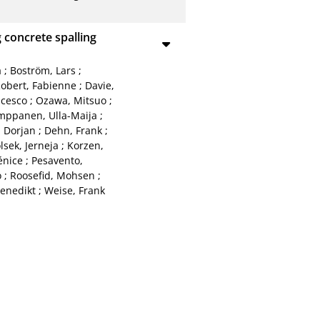
concrete spalling
a
;
Boström, Lars
;
obert, Fabienne
;
Davie,
ncesco
;
Ozawa, Mitsuo
;
mppanen, Ulla-Maija
;
, Dorjan
;
Dehn, Frank
;
lsek, Jerneja
;
Korzen,
énice
;
Pesavento,
o
;
Roosefid, Mohsen
;
enedikt
;
Weise, Frank