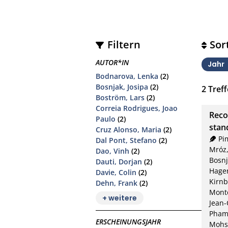
Filtern
Sor
AUTOR*IN
Jahr
Bodnarova, Lenka
(2)
Bosnjak, Josipa
(2)
2
Treff
Boström, Lars
(2)
Correia Rodrigues, Joao
Reco
Paulo
(2)
stan
Cruz Alonso, Maria
(2)
Pi
Dal Pont, Stefano
(2)
Mróz,
Dao, Vinh
(2)
Bosnj
Dauti, Dorjan
(2)
Hager
Davie, Colin
(2)
Kirnb
Dehn, Frank
(2)
Monte
+ weitere
Jean-
Pham
ERSCHEINUNGSJAHR
Mohs