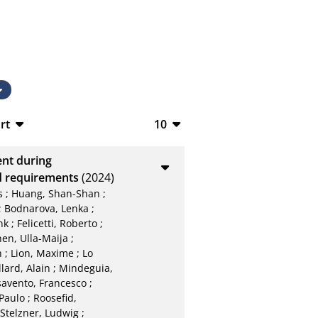
rt
10
TeX
10
nt during
V
20
d requirements
(2024)
s
;
Huang, Shan-Shan
;
50
;
Bodnarova, Lenka
;
nk
;
Felicetti, Roberto
;
L
100
en, Ulla-Maija
;
h
;
Lion, Maxime
;
Lo
lard, Alain
;
Mindeguia,
savento, Francesco
;
 Paulo
;
Roosefid,
Stelzner, Ludwig
;