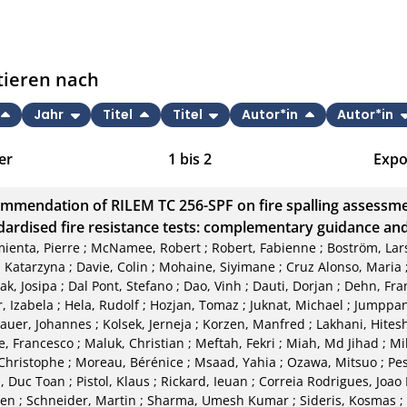
tieren nach
Jahr
Titel
Titel
Autor*in
Autor*in
er
1
bis
2
Expo
Bib
mmendation of RILEM TC 256-SPF on fire spalling assessme
CS
dardised fire resistance tests: complementary guidance an
mienta, Pierre
;
McNamee, Robert
;
Robert, Fabienne
;
Boström, Lar
RIS
 Katarzyna
;
Davie, Colin
;
Mohaine, Siyimane
;
Cruz Alonso, Maria
ak, Josipa
;
Dal Pont, Stefano
;
Dao, Vinh
;
Dauti, Dorjan
;
Dehn, Fra
XM
, Izabela
;
Hela, Rudolf
;
Hozjan, Tomaz
;
Juknat, Michael
;
Jumppan
auer, Johannes
;
Kolsek, Jerneja
;
Korzen, Manfred
;
Lakhani, Hites
, Francesco
;
Maluk, Christian
;
Meftah, Fekri
;
Miah, Md Jihad
;
Mil
Christophe
;
Moreau, Bérénice
;
Msaad, Yahia
;
Ozawa, Mitsuo
;
Pe
, Duc Toan
;
Pistol, Klaus
;
Rickard, Ieuan
;
Correia Rodrigues, Joao
en
;
Schneider, Martin
;
Sharma, Umesh Kumar
;
Sideris, Kosmas
;