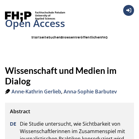
Anmel
Open Access
Startseite
Suchen
Browsen
Veröffentlichen
FAQ
Wissenschaft und Medien im
Dialog
Anne-Kathrin Gerlieb
,
Anna-Sophie Barbutev
Die Studie untersucht, wie Sichtbarkeit von 
Wissenschaftlerinnen im Zusammenspiel mit 
journalistischen Praktiken koproduziert wird. 