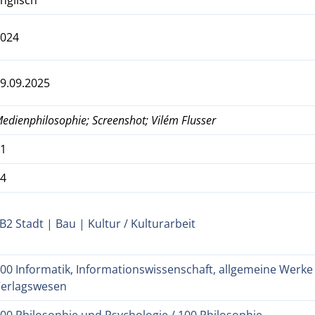
2024
9.09.2025
edienphilosophie; Screenshot; Vilém Flusser
51
74
B2 Stadt | Bau | Kultur / Kulturarbeit
00 Informatik, Informationswissenschaft, allgemeine Werke 
Verlagswesen
00 Philosophie und Psychologie / 100 Philosophie