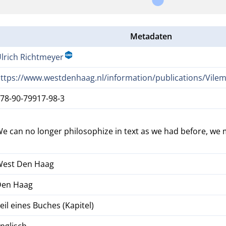
Metadaten
lrich Richtmeyer
ttps://www.westdenhaag.nl/information/publications/Vile
78-90-79917-98-3
e can no longer philosophize in text as we had before, we m
West Den Haag
Den Haag
eil eines Buches (Kapitel)
nglisch