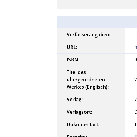
Verfasserangaben:
U
URL:
h
ISBN:
9
Titel des
übergeordneten
W
Werkes (Englisch):
Verlag:
Verlagsort:
Dokumentart:
T
Sprache:
E