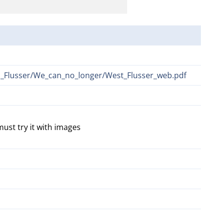
m_Flusser/We_can_no_longer/West_Flusser_web.pdf
ust try it with images