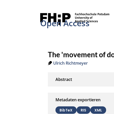
Open Access
The 'movement of do
Ulrich Richtmeyer
Metadaten exportieren
BibTeX
RIS
XML