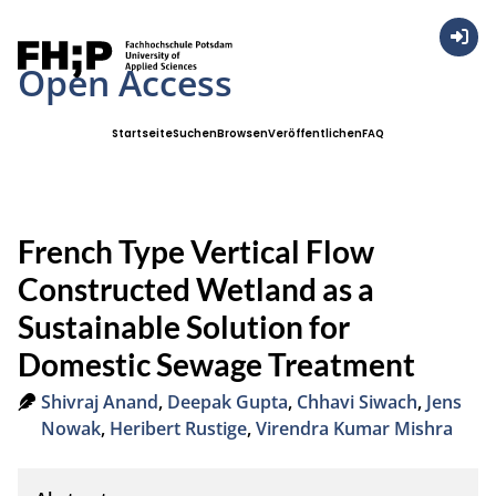
Anmel
Open Access
Startseite
Suchen
Browsen
Veröffentlichen
FAQ
French Type Vertical Flow
Constructed Wetland as a
Sustainable Solution for
Domestic Sewage Treatment
Shivraj Anand
,
Deepak Gupta
,
Chhavi Siwach
,
Jens
Nowak
,
Heribert Rustige
,
Virendra Kumar Mishra