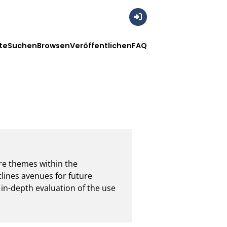
Anmelden
te
Suchen
Browsen
Veröffentlichen
FAQ
e themes within the 
lines avenues for future 
in-depth evaluation of the use 