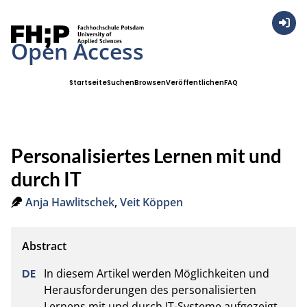
Anmel
Open Access
Startseite
Suchen
Browsen
Veröffentlichen
FAQ
Personalisiertes Lernen mit und
durch IT
Anja Hawlitschek
,
Veit Köppen
In diesem Artikel werden Möglichkeiten und 
Herausforderungen des personalisierten 
Lernens mit und durch IT-Systeme aufgezeigt. 