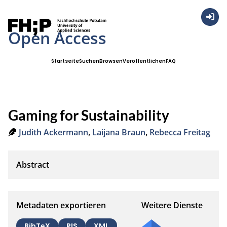
Anmel
Open Access
Startseite
Suchen
Browsen
Veröffentlichen
FAQ
Gaming for Sustainability
Judith Ackermann
,
Laijana Braun
,
Rebecca Freitag
Metadaten exportieren
Weitere Dienste
BibTeX
RIS
XML