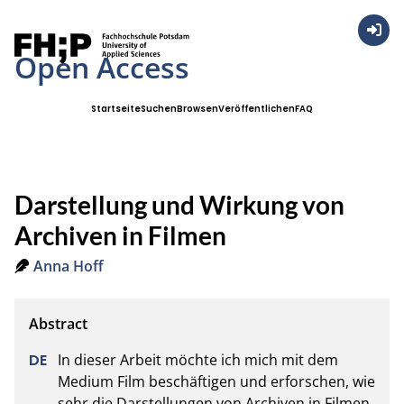
Anmel
Open Access
Startseite
Suchen
Browsen
Veröffentlichen
FAQ
Darstellung und Wirkung von
Archiven in Filmen
Anna Hoff
In dieser Arbeit möchte ich mich mit dem 
Medium Film beschäftigen und erforschen, wie 
sehr die Darstellungen von Archiven in Filmen 