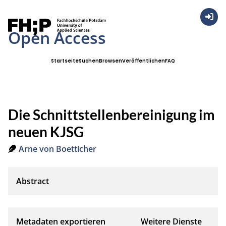
Anmel
Open Access
Startseite
Suchen
Browsen
Veröffentlichen
FAQ
Die Schnittstellenbereinigung im
neuen KJSG
Arne von Boetticher
Metadaten exportieren
Weitere Dienste