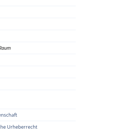
r Raum
enschaft
tsche Urheberrecht