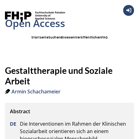
Anmel
Open Access
Startseite
Suchen
Browsen
Veröffentlichen
FAQ
Gestalttherapie und Soziale
Arbeit
Armin Schachameier
Die Interventionen im Rahmen der Klinischen 
Sozialarbeit orientieren sich an einem 
biopsychosozialen Menschenbild. 