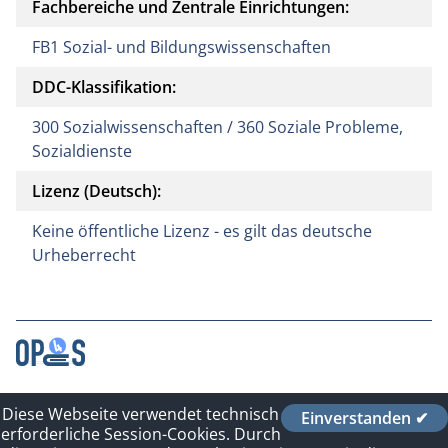
Fachbereiche und Zentrale Einrichtungen:
FB1 Sozial- und Bildungswissenschaften
DDC-Klassifikation:
300 Sozialwissenschaften / 360 Soziale Probleme,
Sozialdienste
Lizenz (Deutsch):
Keine öffentliche Lizenz - es gilt das deutsche
Urheberrecht
Kontakt
Diese Webseite verwendet technisch
Einverstanden ✔
Impressum
erforderliche Session-Cookies. Durch
Datenschutzerklärung