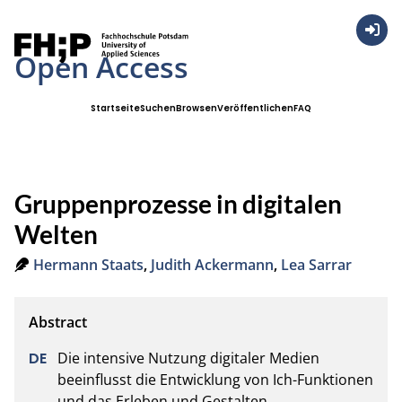
Anmel
Open Access
Startseite
Suchen
Browsen
Veröffentlichen
FAQ
Gruppenprozesse in digitalen
Welten
Hermann Staats
,
Judith Ackermann
,
Lea Sarrar
Die intensive Nutzung digitaler Medien 
beeinflusst die Entwicklung von Ich-Funktionen 
und das Erleben und Gestalten 