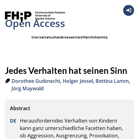
Anmel
Open Access
Startseite
Suchen
Browsen
Veröffentlichen
FAQ
Jedes Verhalten hat seinen Sinn
Dorothee Gutknecht
,
Holger Jessel
,
Bettina Lamm
,
Jörg Maywald
Herausforderndes Verhalten von Kindern 
kann ganz unterschiedliche Facetten haben, 
ob Aggression, Ausgrenzung, Provokation, 