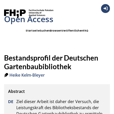
Anmel
Open Access
Startseite
Suchen
Browsen
Veröffentlichen
FAQ
Bestandsprofil der Deutschen
Gartenbaubibliothek
Heike Kelm-Bleyer
Ziel dieser Arbeit ist daher der Versuch, die 
Leistungskraft des Bibliotheksbestands der 
Deutschen Gartenbaubibliothek zu ermitteln 