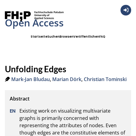
Anmel
Open Access
Startseite
Suchen
Browsen
Veröffentlichen
FAQ
Unfolding Edges
Mark-Jan Bludau
,
Marian Dörk
,
Christian Tominski
Existing work on visualizing multivariate 
graphs is primarily concerned with 
representing the attributes of nodes. Even 
though edges are the constitutive elements of 