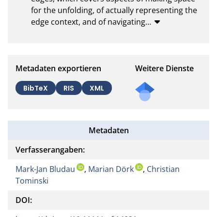
for the unfolding, of actually representing the 
edge context, and of navigating
…
Metadaten exportieren
Weitere Dienste
BibTeX
RIS
XML
Metadaten
Verfasserangaben:
Mark-Jan Bludau
,
Marian Dörk
,
Christian
Tominski
DOI: