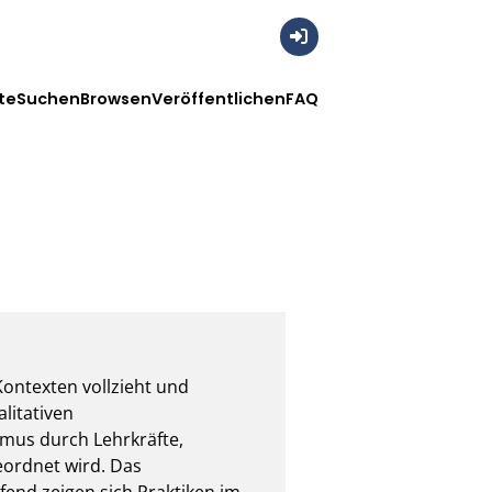
Anmelden
te
Suchen
Browsen
Veröffentlichen
FAQ
Kontexten vollzieht und 
itativen 
mus durch Lehrkräfte, 
ordnet wird. Das 
end zeigen sich Praktiken im 