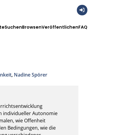
Anmelden
te
Suchen
Browsen
Veröffentlichen
FAQ
nkeit
,
Nadine Spörer
rrichtsentwicklung 
 individueller Autonomie 
alen, wie Offenheit 
en Bedingungen, wie die 
ung verschiedener 