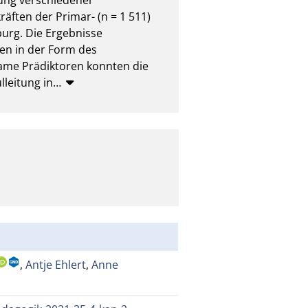
ften der Primar- (n = 1 511) 
rg. Die Ergebnisse 
en in der Form des 
ame Prädiktoren konnten die 
lleitung in
…
,
Antje Ehlert
,
Anne