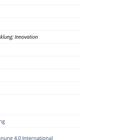
cklung; Innovation
ung
ung 4.0 International