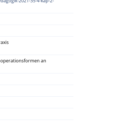
dagogik-2021-35-4-kap-2-
raxis
operationsformen an