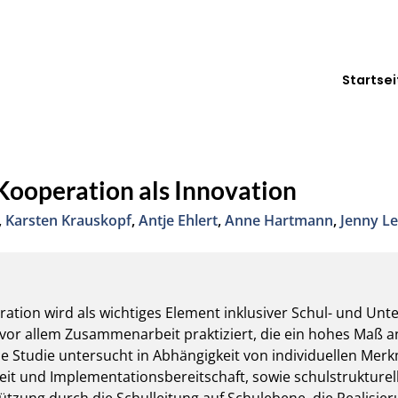
Startsei
Kooperation als Innovation
,
Karsten Krauskopf
,
Antje Ehlert
,
Anne Hartmann
,
Jenny Le
ation wird als wichtiges Element inklusiver Schul- und Unte
 vor allem Zusammenarbeit praktiziert, die ein hohes Maß an
e Studie untersucht in Abhängigkeit von individuellen Merkm
 und Implementationsbereitschaft, sowie schulstrukturell
ung durch die Schulleitung auf Schulebene, die Realisier