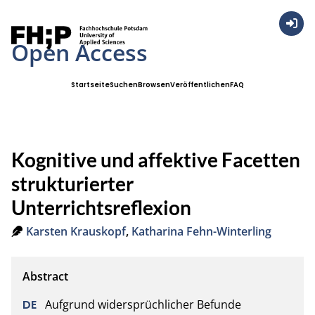
Anmel
Open Access
Startseite
Suchen
Browsen
Veröffentlichen
FAQ
Kognitive und affektive Facetten
strukturierter
Unterrichtsreflexion
Karsten Krauskopf
,
Katharina Fehn-Winterling
Aufgrund widersprüchlicher Befunde 