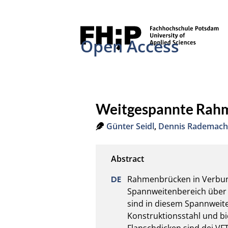
Open Access
Weitgespannte Rahm
Günter Seidl
,
Dennis Rademach
Rahmenbrücken in Verbund
Spannweitenbereich über 4
sind in diesem Spannweite
Konstruktionsstahl und bie
Flanschdicken sind dei VF