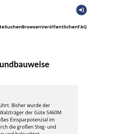
Anmelden
te
Suchen
Browsen
Veröffentlichen
FAQ
bundbauweise
rt. Bisher wurde der 
 Walzträger der Güte S460M 
oßes Einsparpotenzial im 
urch die großen Steg- und 
on und beleuchtet 