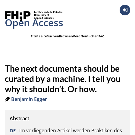
Anmel
Open Access
Startseite
Suchen
Browsen
Veröffentlichen
FAQ
The next documenta should be
curated by a machine. I tell you
why it shouldn’t. Or how.
Benjamin Egger
Im vorliegenden Artikel werden Praktiken des 