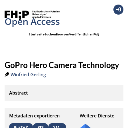
Anmel
Open Access
Startseite
Suchen
Browsen
Veröffentlichen
FAQ
GoPro Hero Camera Technology
Winfried Gerling
Metadaten exportieren
Weitere Dienste
BibTeX
RIS
XML