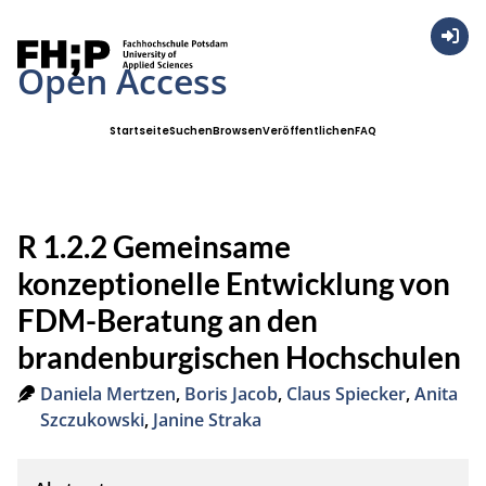
Anmel
Open Access
Startseite
Suchen
Browsen
Veröffentlichen
FAQ
R 1.2.2 Gemeinsame
konzeptionelle Entwicklung von
FDM-Beratung an den
brandenburgischen Hochschulen
Daniela Mertzen
,
Boris Jacob
,
Claus Spiecker
,
Anita
Szczukowski
,
Janine Straka