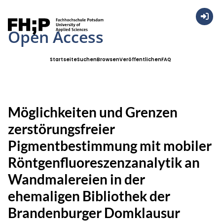
Anmel
Open Access
Startseite
Suchen
Browsen
Veröffentlichen
FAQ
Möglichkeiten und Grenzen
zerstörungsfreier
Pigmentbestimmung mit mobiler
Röntgenfluoreszenzanalytik an
Wandmalereien in der
ehemaligen Bibliothek der
Brandenburger Domklausur