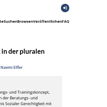
Anmelden
te
Suchen
Browsen
Veröffentlichen
FAQ
 in der pluralen
,
Naemi Eifler
dungs- und Trainingskonzept, 
in der Beratungs- und 
s Sozialer Gerechtigkeit mit 