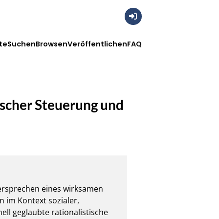
Anmelden
te
Suchen
Browsen
Veröffentlichen
FAQ
scher Steuerung und
Versprechen eines wirksamen 
 im Kontext sozialer, 
ll geglaubte rationalistische 