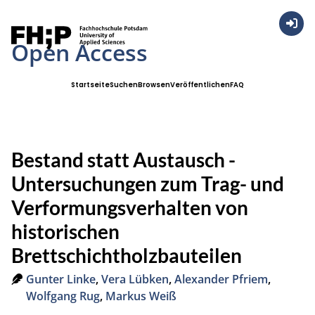
Anmel
Open Access
Startseite
Suchen
Browsen
Veröffentlichen
FAQ
Bestand statt Austausch -
Untersuchungen zum Trag- und
Verformungsverhalten von
historischen
Brettschichtholzbauteilen
Gunter Linke
,
Vera Lübken
,
Alexander Pfriem
,
Wolfgang Rug
,
Markus Weiß