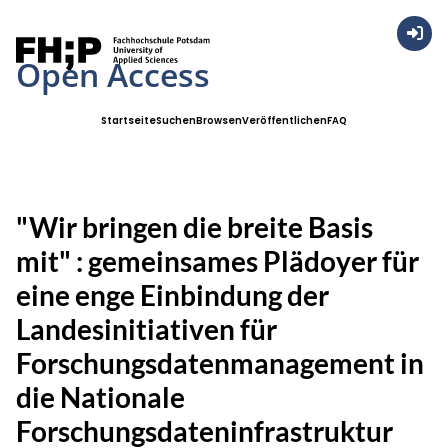
Anmel
Open Access
Startseite
Suchen
Browsen
Veröffentlichen
FAQ
"Wir bringen die breite Basis
mit" : gemeinsames Plädoyer für
eine enge Einbindung der
Landesinitiativen für
Forschungsdatenmanagement in
die Nationale
Forschungsdateninfrastruktur