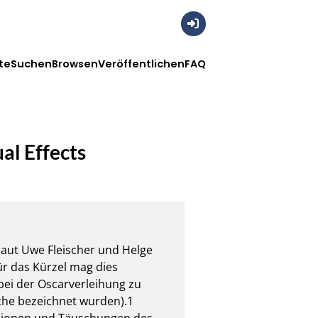
Anmelden
te
Suchen
Browsen
Veröffentlichen
FAQ
al Effects
laut Uwe Fleischer und Helge 
ür das Kürzel mag dies 
bei der Oscarverleihung zu 
lche bezeichnet wurden).1 
llusionen und Täuschungen des 