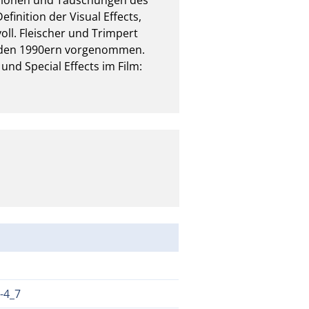
inition der Visual Effects, 
ll. Fleischer und Trimpert 
it den 1990ern vorgenommen. 
nd Special Effects im Film: 
-4_7