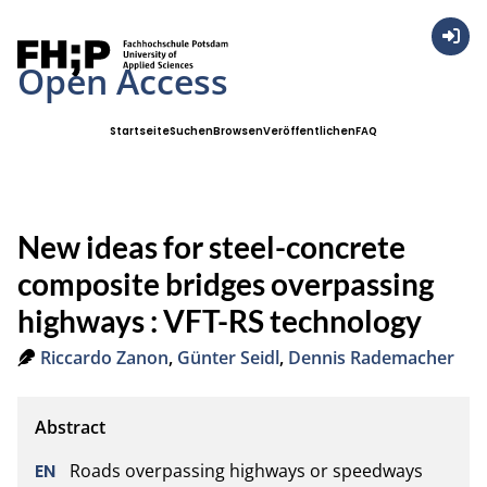
Anmel
Open Access
Startseite
Suchen
Browsen
Veröffentlichen
FAQ
New ideas for steel-concrete
composite bridges overpassing
highways : VFT-RS technology
Riccardo Zanon
,
Günter Seidl
,
Dennis Rademacher
Roads overpassing highways or speedways 