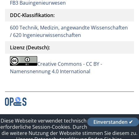
FB3 Bauingenieurwesen
DDC-Klassifikation:
600 Technik, Medizin, angewandte Wissenschaften
/ 620 Ingenieurwissenschaften
Lizenz (Deutsch):
Creative Commons - CC BY -
Namensnennung 4.0 International
Kontakt
Diese Webseite verwendet technisch
Einverstanden ✔
Impressum
erforderliche Session-Cookies. Durch
Datenschutzerklärung
die weitere Nutzung der Webseite stimmen Sie diesem zu.
Sitelinks