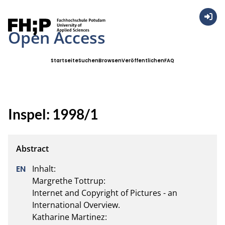
Anmel
Open Access
Startseite
Suchen
Browsen
Veröffentlichen
FAQ
Inspel: 1998/1
Inhalt:

Margrethe Tottrup:

Internet and Copyright of Pictures - an 
International Overview.

Katharine Martinez:
