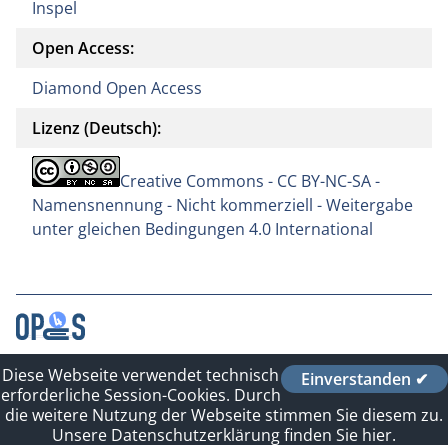
Inspel
Open Access:
Diamond Open Access
Lizenz (Deutsch):
Creative Commons - CC BY-NC-SA -
Namensnennung - Nicht kommerziell - Weitergabe
unter gleichen Bedingungen 4.0 International
Kontakt
Diese Webseite verwendet technisch
Einverstanden ✔
erforderliche Session-Cookies. Durch
Impressum
die weitere Nutzung der Webseite stimmen Sie diesem zu.
Datenschutzerklärung
Unsere Datenschutzerklärung finden Sie hier.
Sitelinks