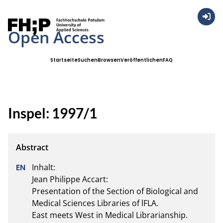
Anmel
Open Access
Startseite
Suchen
Browsen
Veröffentlichen
FAQ
Inspel: 1997/1
Inhalt:

Jean Philippe Accart:

Presentation of the Section of Biological and 
Medical Sciences Libraries of lFLA.

East meets West in Medical Librarianship.
