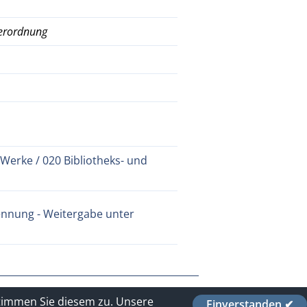
verordnung
 Werke / 020 Bibliotheks- und
nnung - Weitergabe unter
stimmen Sie diesem zu.
Unsere
Einverstanden ✔