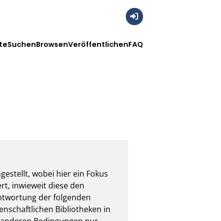
Anmelden
te
Suchen
Browsen
Veröffentlichen
FAQ
stellt, wobei hier ein Fokus 
rt, inwieweit diese den 
ntwortung der folgenden 
nschaftlichen Bibliotheken in 
 anderen Bedingungen nur 