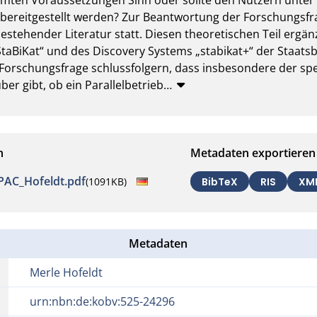
bereitgestellt werden? Zur Beantwortung der Forschungsfrag
stehender Literatur statt. Diesen theoretischen Teil ergänz
taBiKat“ und des Discovery Systems „stabikat+“ der Staatsbi
e Forschungsfrage schlussfolgern, dass insbesondere der spez
ber gibt, ob ein Parallelbetrieb
…
n
Metadaten exportieren
AC_Hofeldt.pdf
(1091KB)
BibTeX
RIS
XM
Metadaten
Merle Hofeldt
urn:nbn:de:kobv:525-24296