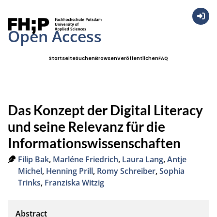
Anmel
Open Access
Startseite
Suchen
Browsen
Veröffentlichen
FAQ
Das Konzept der Digital Literacy
und seine Relevanz für die
Informationswissenschaften
Filip Bak
,
Marléne Friedrich
,
Laura Lang
,
Antje
Michel
,
Henning Prill
,
Romy Schreiber
,
Sophia
Trinks
,
Franziska Witzig