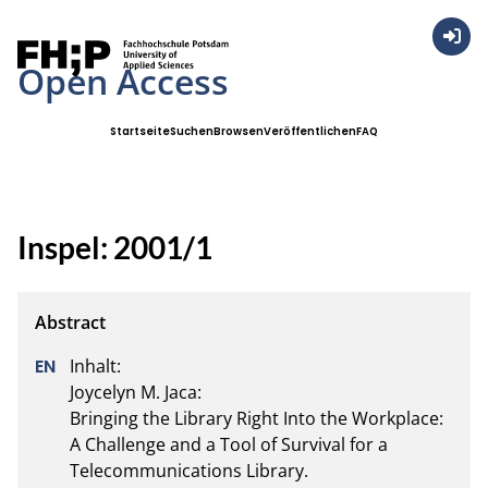
Anmel
Open Access
Startseite
Suchen
Browsen
Veröffentlichen
FAQ
Inspel: 2001/1
Inhalt:

Joycelyn M. Jaca:

Bringing the Library Right Into the Workplace: 
A Challenge and a Tool of Survival for a 
Telecommunications Library.
