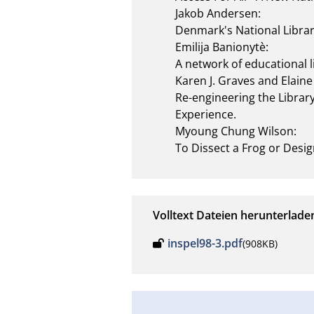
Jakob Andersen:

Denmark's National Librar
Emilija Banionytè:

A network of educational li
Karen J. Graves and Elaine R
Re-engineering the Library
Experience.

Myoung Chung Wilson:

To Dissect a Frog or Desig
Volltext Dateien herunterlade
inspel98-3.pdf
(908KB)