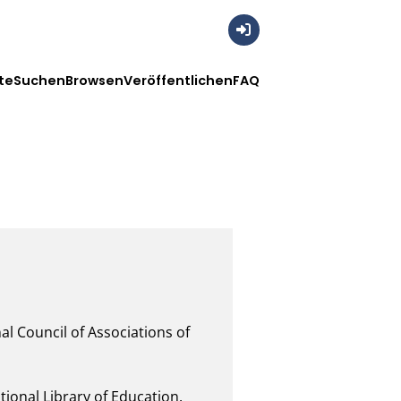
Anmelden
te
Suchen
Browsen
Veröffentlichen
FAQ
al Council of Associations of 
onal Library of Education.
