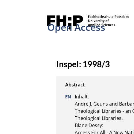
Open Access
Inspel: 1998/3
Inhalt:

André J. Geuns and Barbar
Theological Libraries - an 
Theological Libraries.

Blane Dessy:

Access For All - A New Nat