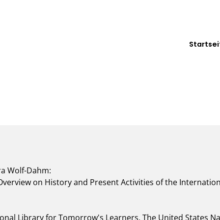
Startsei
a Wolf-Dahm:

Overview on History and Present Activities of the Internation
ional Library for Tomorrow's Learners. The United States Nati