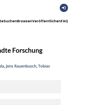
Anmelden
te
Suchen
Browsen
Veröffentlichen
FAQ
ndte Forschung
ula
,
Jens Rauenbusch
,
Tobias