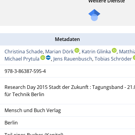
Weitere Dienste
Metadaten
Christina Schade
,
Marian Dörk
,
Katrin Glinka
,
Matthi
Michael Prytula
,
Jens Rauenbusch
,
Tobias Schröder
978-3-86387-595-4
Research Day 2015 Stadt der Zukunft : Tagungsband - 21
für Technik Berlin
Mensch und Buch Verlag
Berlin
Teil eines Buches (Kapitel)