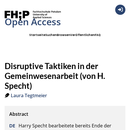
Anmel
Open Access
Startseite
Suchen
Browsen
Veröffentlichen
FAQ
Disruptive Taktiken in der
Gemeinwesenarbeit (von H.
Specht)
Laura Tegtmeier
Harry Specht bearbeitete bereits Ende der 