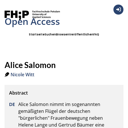
Anmel
Open Access
Startseite
Suchen
Browsen
Veröffentlichen
FAQ
Alice Salomon
Nicole Witt
Alice Salomon nimmt im sogenannten 
gemäßigten Flügel der deutschen 
"bürgerlichen" Frauenbewegung neben 
Helene Lange und Gertrud Bäumer eine 