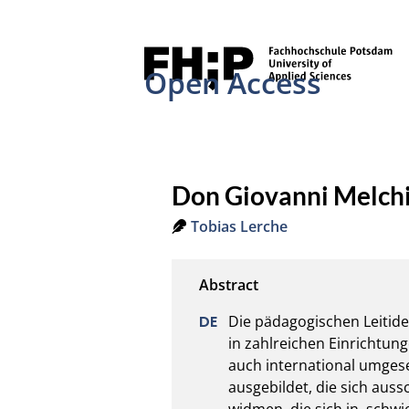
Open Access
Don Giovanni Melchi
Tobias Lerche
Die pädagogischen Leitide
in zahlreichen Einrichtung
auch international umgese
ausgebildet, die sich aus
widmen, die sich in  schw