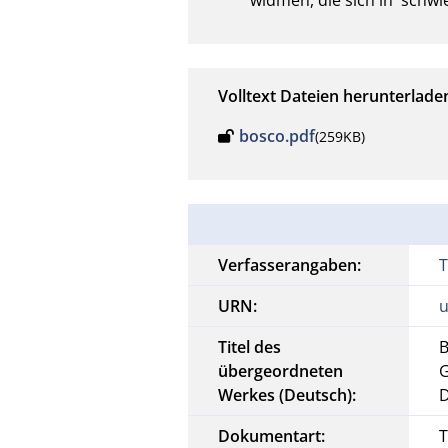
Volltext Dateien herunterlade
bosco.pdf
(259KB)
Verfasserangaben:
T
URN:
u
Titel des
B
übergeordneten
G
Werkes (Deutsch):
D
Dokumentart:
T