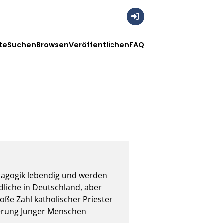
Anmelden
te
Suchen
Browsen
Veröffentlichen
FAQ
dagogik lebendig und werden 
liche in Deutschland, aber 
ße Zahl katholischer Priester 
derung Junger Menschen 