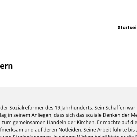
Startsei
hern
er Sozialreformer des 19.Jahrhunderts. Sein Schaffen war 
lag in seinem Anliegen, dass sich das soziale Denken der Me
d zum gemeinsamen Handeln der Kirchen. Er machte auf die
fmerksam und auf deren Notleiden. Seine Arbeit führte bis
n von Strafgefangenen. In seinem Wirken bekräftigte er die 