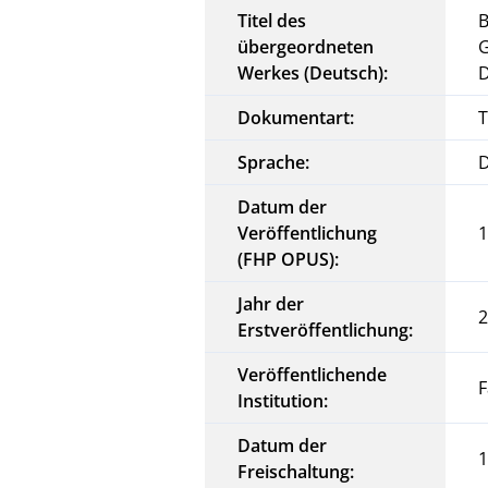
Titel des
B
übergeordneten
G
Werkes (Deutsch):
D
Dokumentart:
T
Sprache:
Datum der
Veröffentlichung
1
(FHP OPUS):
Jahr der
Erstveröffentlichung:
Veröffentlichende
Institution:
Datum der
1
Freischaltung: