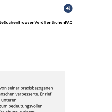
Anmelden
te
Suchen
Browsen
Veröffentlichen
FAQ
von seiner praxisbezogenen 
nschen verbesserte. Er rief 
 unteren 
 zum bedeutungsvollen 
Erziehung in einem 