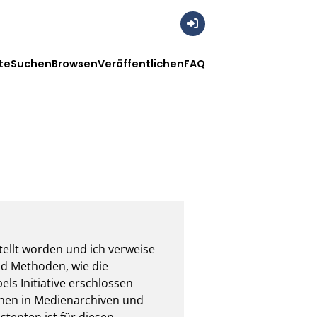
Anmelden
te
Suchen
Browsen
Veröffentlichen
FAQ
ellt worden und ich verweise 
nd Methoden, wie die 
 Initiative erschlossen 
hen in Medienarchiven und 
enten ist für diesen 