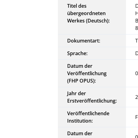
Titel des
D
übergeordneten
H
Werkes (Deutsch):
B
8
Dokumentart:
T
Sprache:
Datum der
Veröffentlichung
0
(FHP OPUS):
Jahr der
Erstveröffentlichung:
Veröffentlichende
Institution:
Datum der
0