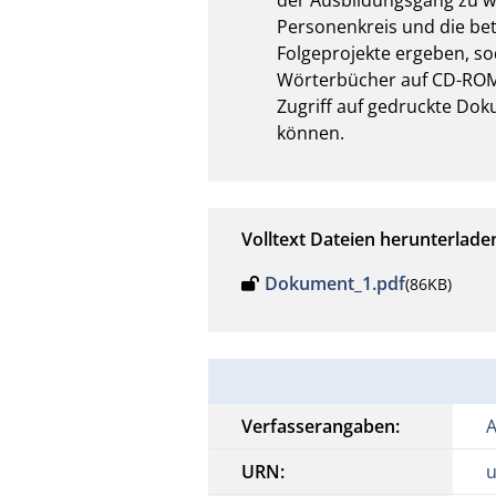
Personenkreis und die bete
Folgeprojekte ergeben, so
Wörterbücher auf CD-ROM 
Zugriff auf gedruckte Dok
können.
Volltext Dateien herunterlade
Dokument_1.pdf
(86KB)
Verfasserangaben:
A
URN:
u