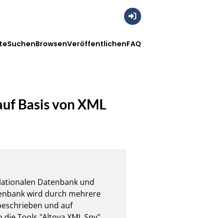
Anmelden
te
Suchen
Browsen
Veröffentlichen
FAQ
auf Basis von XML
elationalen Datenbank und 
tenbank wird durch mehrere 
beschrieben und auf 
ie Tools "Altova XML Spy", 