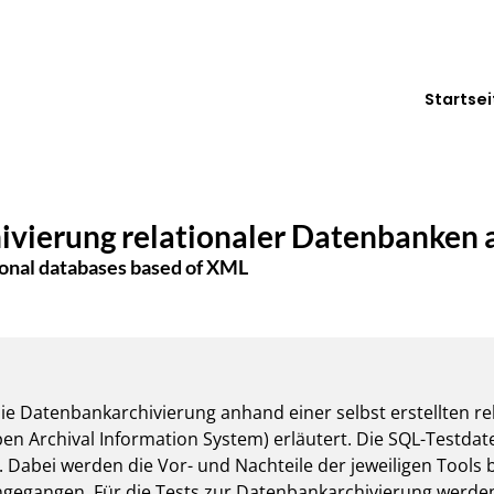
Startsei
vierung relationaler Datenbanken 
ional databases based of XML
die Datenbankarchivierung anhand einer selbst erstellten r
n Archival Information System) erläutert. Die SQL-Testda
. Dabei werden die Vor- und Nachteile der jeweiligen Tools 
egangen. Für die Tests zur Datenbankarchivierung werden d