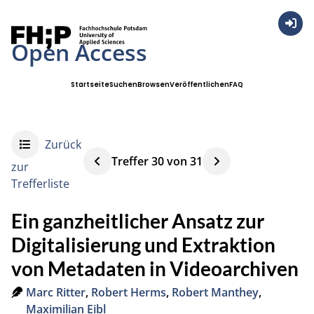
Anmel
Open Access
Startseite
Suchen
Browsen
Veröffentlichen
FAQ
Zurück
Treffer
30
von
31
zur
Trefferliste
Ein ganzheitlicher Ansatz zur
Digitalisierung und Extraktion
von Metadaten in Videoarchiven
Marc Ritter
,
Robert Herms
,
Robert Manthey
,
Maximilian Eibl