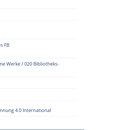
es FB
ne Werke / 020 Bibliotheks-
nung 4.0 International