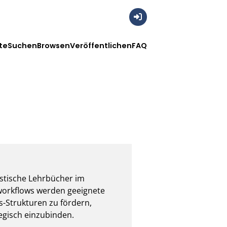
Anmelden
te
Suchen
Browsen
Veröffentlichen
FAQ
istische Lehrbücher im 
workflows werden geeignete 
s-Strukturen zu fördern, 
tegisch einzubinden.