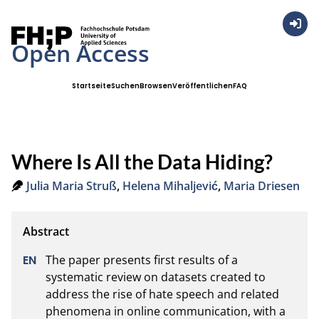
Anmel
Open Access
Startseite
Suchen
Browsen
Veröffentlichen
FAQ
Where Is All the Data Hiding?
Julia Maria Struß
,
Helena Mihaljević
,
Maria Driesen
The paper presents first results of a 
systematic review on datasets created to 
address the rise of hate speech and related 
phenomena in online communication, with a 