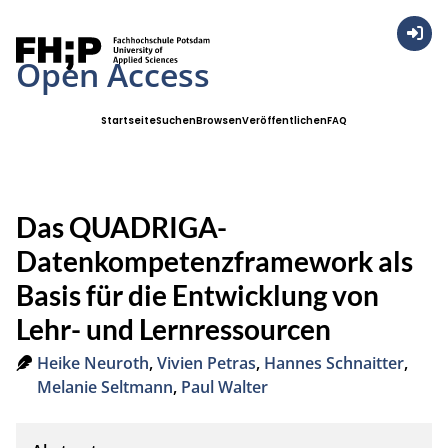
Anmel
Open Access
Startseite
Suchen
Browsen
Veröffentlichen
FAQ
Das QUADRIGA-
Datenkompetenzframework als
Basis für die Entwicklung von
Lehr- und Lernressourcen
Heike Neuroth
,
Vivien Petras
,
Hannes Schnaitter
,
Melanie Seltmann
,
Paul Walter