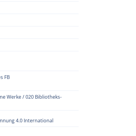
es FB
ne Werke / 020 Bibliotheks-
nung 4.0 International