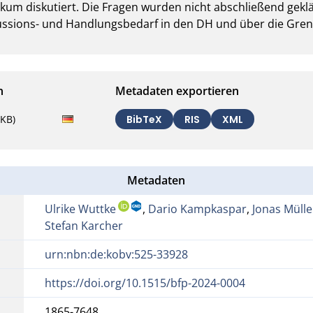
kum diskutiert. Die Fragen wurden nicht abschließend geklärt
kussions- und Handlungsbedarf in den DH und über die Gren
n
Metadaten exportieren
5KB)
BibTeX
RIS
XML
Metadaten
Ulrike Wuttke
,
Dario Kampkaspar
,
Jonas Müll
Stefan Karcher
urn:nbn:de:kobv:525-33928
https://doi.org/10.1515/bfp-2024-0004
1865-7648